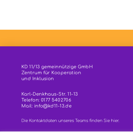
KD 11/13 gemeinnützige GmbH
Zentrum für Kooperation
und Inklusion
Karl-Denkhaus-Str. 11-13
Telefon: 0177 5402706
Mail:
info@kd11-13.de
Die Kontaktdaten unseres Teams finden Sie
hier.