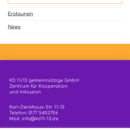
Erstaunen
News
KD 11/13 gemeinnützige GmbH
Zentrum für Kooperation
und Inklusion
Karl-Denkhaus-Str. 11-13
Telefon: 0177 5402706
Mail:
info@kd11-13.de