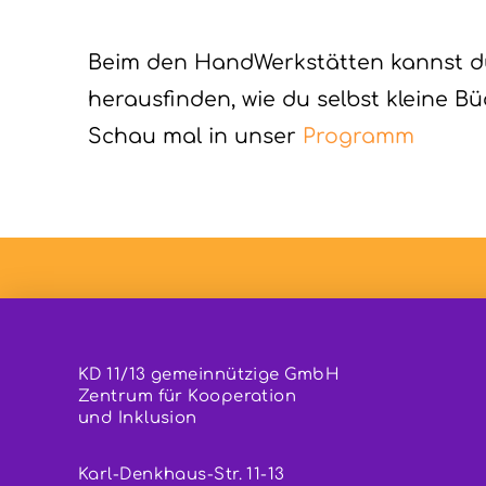
Beim den HandWerkstätten kannst du 
herausfinden, wie du selbst kleine B
Schau mal in unser
Programm
KD 11/13 gemeinnützige GmbH
Zentrum für Kooperation
und Inklusion
Karl-Denkhaus-Str. 11-13