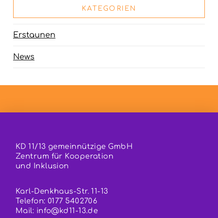
KATEGORIEN
Erstaunen
News
KD 11/13 gemeinnützige GmbH
Zentrum für Kooperation
und Inklusion
Karl-Denkhaus-Str. 11-13
Telefon: 0177 5402706
Mail:
info@kd11-13.de